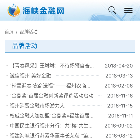
首页
品牌活动
品牌活动
【青春风采】王琳琳：不待扬鞭自奋蹄
2018-04-20
奋斗不息创佳绩
诚信福州 美好金融
2018-03-13
“翰墨迎春·农商送福” ——福州农商银
2018-02-06
行开展免费写春联活动
“金鼎奖”首届金融创新奖评选活动启动
2016-11-16
福州消费金融市场潜力大
2016-11-15
权威金融大咖加盟“金鼎奖•福建首届金
2016-11-11
融创新奖”评选活动
中国民生银行福州分行：共“榕”共生
2016-09-02
倾力服务地方经济发展十五载
福建海峡银行苏素华董事长荣获 “第十
2016-08-12