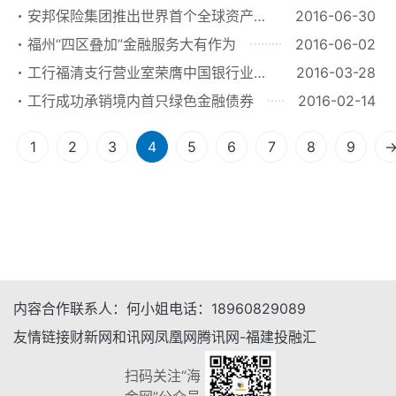
六届福建省优秀企业家”荣誉称号
安邦保险集团推出世界首个全球资产
2016-06-30
互联平台“安邦金融”
福州“四区叠加”金融服务大有作为
2016-06-02
工行福清支行营业室荣膺中国银行业文
2016-03-28
明规范服务“百佳示范单位”
工行成功承销境内首只绿色金融债券
2016-02-14
1
2
3
4
5
6
7
8
9
内容合作
联系人：
何小姐
电话：
18960829089
友情链接
财新网
和讯网
凤凰网
腾讯网-福建
投融汇
扫码关注“海