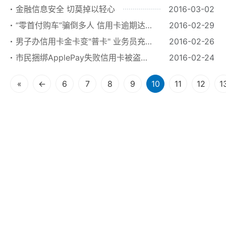
金融信息安全 切莫掉以轻心
2016-03-02
“零首付购车”骗倒多人 信用卡逾期达
2016-02-29
1200万元
男子办信用卡金卡变"普卡" 业务员充
2016-02-26
话费求私了
市民捆绑ApplePay失败信用卡被盗刷
2016-02-24
卡在身边
«
←
6
7
8
9
10
11
12
1