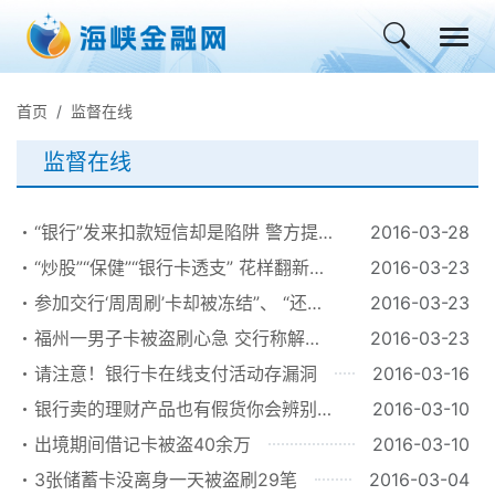
首页
监督在线
监督在线
“银行”发来扣款短信却是陷阱 警方提
2016-03-28
醒：可回复“0000”辨真伪
“炒股”“保健”“银行卡透支” 花样翻新网
2016-03-23
络诈骗为何屡屡得逞
参加交行‘周周刷’卡却被冻结”、 “还款
2016-03-23
日不结案，我得垫被盗刷的钱”等追踪
福州一男子卡被盗刷心急 交行称解决
2016-03-23
还得等
请注意！银行卡在线支付活动存漏洞
2016-03-16
银行卖的理财产品也有假货你会辨别
2016-03-10
吗？
出境期间借记卡被盗40余万
2016-03-10
3张储蓄卡没离身一天被盗刷29笔
2016-03-04