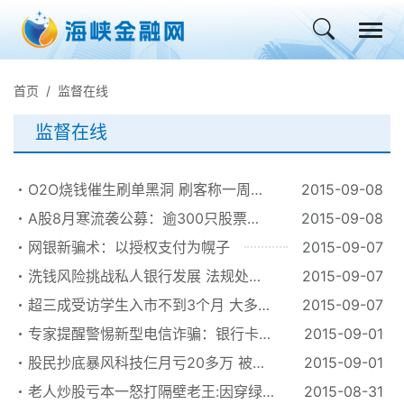
首页
监督在线
监督在线
O2O烧钱催生刷单黑洞 刷客称一周赚
2015-09-08
七八万
A股8月寒流袭公募：逾300只股票基
2015-09-08
金负收益
网银新骗术：以授权支付为幌子
2015-09-07
洗钱风险挑战私人银行发展 法规处于
2015-09-07
真空状态
超三成受访学生入市不到3个月 大多炒
2015-09-07
股赔多赚少
专家提醒警惕新型电信诈骗：银行卡在
2015-09-01
手被开新账户
股民抄底暴风科技仨月亏20多万 被媳
2015-09-01
妇赶出家门
老人炒股亏本一怒打隔壁老王:因穿绿
2015-08-31