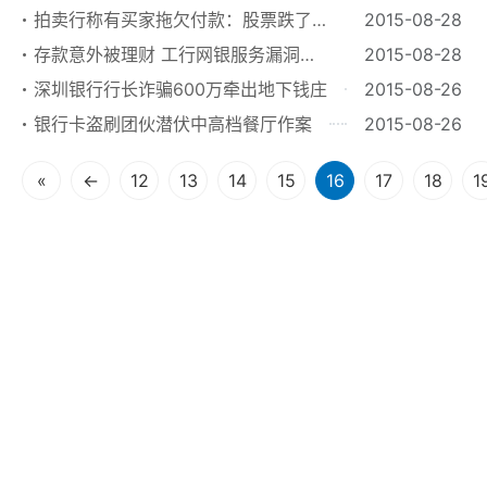
衬衫还乌鸦嘴
拍卖行称有买家拖欠付款：股票跌了没
2015-08-28
钱了
存款意外被理财 工行网银服务漏洞引
2015-08-28
投资者不满
深圳银行行长诈骗600万牵出地下钱庄
2015-08-26
银行卡盗刷团伙潜伏中高档餐厅作案
2015-08-26
«
←
12
13
14
15
16
17
18
1