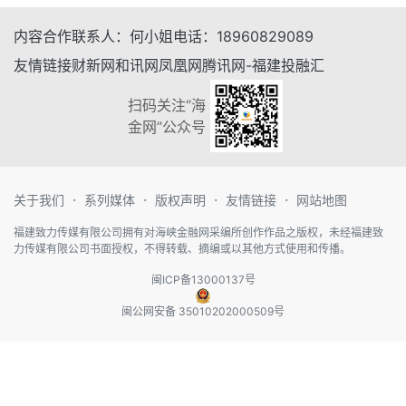
内容合作
联系人：
何小姐
电话：
18960829089
友情链接
财新网
和讯网
凤凰网
腾讯网-福建
投融汇
扫码关注“海
金网”公众号
·
·
·
·
关于我们
系列媒体
版权声明
友情链接
网站地图
福建致力传媒有限公司拥有对海峡金融网采编所创作作品之版权，未经福建致
力传媒有限公司书面授权，不得转载、摘编或以其他方式使用和传播。
闽ICP备13000137号
闽公网安备 35010202000509号