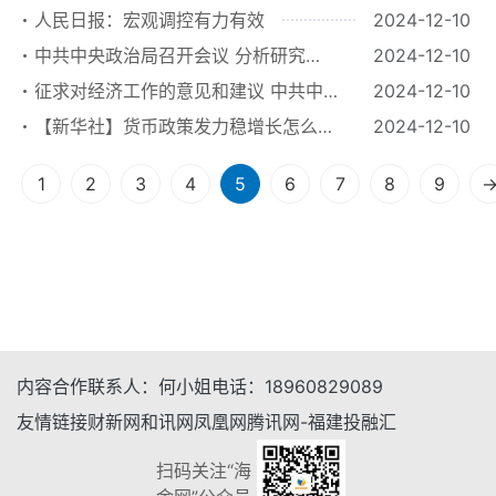
宏观调控有力有效
人民日报：宏观调控有力有效
2024-12-10
中共中央政治局召开会议 分析研究
2024-12-10
2025年经济工作 研究部署党风廉政建
征求对经济工作的意见和建议 中共中
2024-12-10
设和反腐败工作 中共中央总书记习近
央召开党外人士座谈会 习近平主持并
【新华社】货币政策发力稳增长怎么看
2024-12-10
平主持会议
发表重要讲话
——当前中国经济问答之五
1
2
3
4
5
6
7
8
9
内容合作
联系人：
何小姐
电话：
18960829089
友情链接
财新网
和讯网
凤凰网
腾讯网-福建
投融汇
扫码关注“海