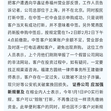
把客户遭遇向华鑫证券福州营业部反馈，工作人员告
诉记者，公司总部位于上海，并不在北京。同时股民
打新中签，在中签一栏中会显示申购成功，只是说明
客户当天有成功打新，并不意味着中签。另外鹭燕医
药新股申购中签后，按规定需在T+2日即2月2日下午
4点前缴款。中签客户如果账户余额不足，营业部会
及时逐一打电话通知客户，避免出现弃购。 这位工作
人员表示，上个月他们刚刚举报了一个假冒公司网站
的非法网站，客户在投资过程中，如有疑问，一定要
找正规渠道咨询。福建方圆统一律师事务所王建徽律
师表示，客户存在一定过失，以致被不法分子诈骗，
现只好等公安机关破案挽回损失。
证券公司
应加强
新规普及
在榕业内人士表示，今年1月1日IPO实行新
规，客户可以“赊账”打新，不再像过往一样须先缴纳
资金。此举便利客户的同时，却也因不少客户对新规