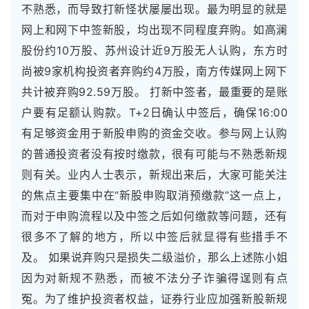
不熟悉，而导致打新怪状屡屡出现。最为明显的就是
网上和网下中签新股，均出现不同程度弃购。如高澜
股份约10万股、苏州设计近9万股无人认购，东方时
尚被9家机构投资者弃购约4万股，南方传媒网上网下
共计被弃购92.59万股。 打新中签者，最重要的是账
户要有足额认购款。T+2日确认中签后，确保16:00
有足够资金用于新股申购的资金交收。参与网上认购
的普通投资者没有按时缴款，很有可能与不熟悉新规
则有关。业内人士表示，新规出来后，大家可能关注
的焦点主要集中在“新股申购取消预缴款”这一点上，
而对于申购流程以及中签之后如何缴款等问题，还有
很多不了解的地方，所以中签后就显得有些措手不
及。 如果说弃购只是损失二级溢价，那么上述陈小姐
因为对新规不熟悉，而被不法分子诈骗得逞则有点
冤。为了维护投资者权益，证券行业应加强新股新规