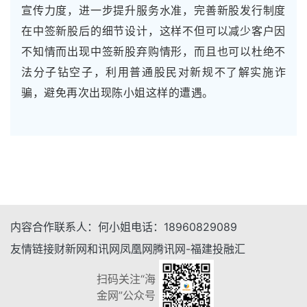
宣传力度，进一步提升服务水准，完善新股发行制度
在中签新股后的细节设计，这样不但可以减少客户因
不知情而出现中签新股弃购情形，而且也可以杜绝不
法分子钻空子，利用普通股民对新规不了解实施诈
骗，避免再次出现陈小姐这样的遭遇。
内容合作
联系人：
何小姐
电话：
18960829089
友情链接
财新网
和讯网
凤凰网
腾讯网-福建
投融汇
扫码关注“海
金网”公众号