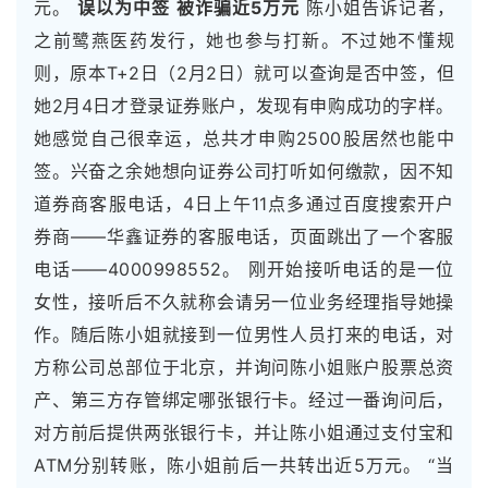
元。
误以为中签
被诈骗近5万元
陈小姐告诉记者，
之前鹭燕医药发行，她也参与打新。不过她不懂规
则，原本T+2日（2月2日）就可以查询是否中签，但
她2月4日才登录证券账户，发现有申购成功的字样。
她感觉自己很幸运，总共才申购2500股居然也能中
签。兴奋之余她想向证券公司打听如何缴款，因不知
道券商客服电话，4日上午11点多通过百度搜索开户
券商——华鑫证券的客服电话，页面跳出了一个客服
电话——4000998552。 刚开始接听电话的是一位
女性，接听后不久就称会请另一位业务经理指导她操
作。随后陈小姐就接到一位男性人员打来的电话，对
方称公司总部位于北京，并询问陈小姐账户股票总资
产、第三方存管绑定哪张银行卡。经过一番询问后，
对方前后提供两张银行卡，并让陈小姐通过支付宝和
ATM分别转账，陈小姐前后一共转出近5万元。 “当