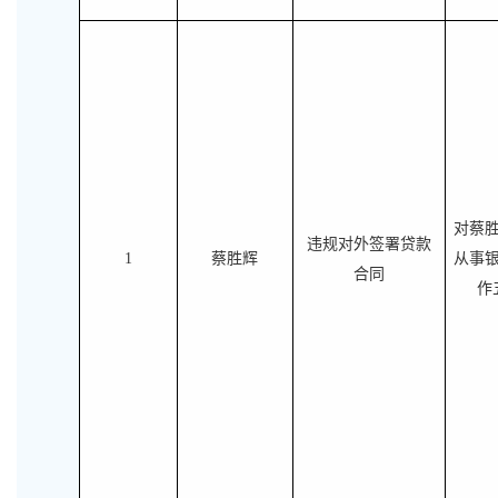
对蔡
违规对外签署贷款
1
蔡胜辉
从事
合同
作