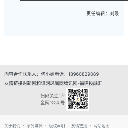
责任编辑：刘璇
内容合作
联系人：
何小姐
电话：
18960829089
友情链接
财新网
和讯网
凤凰网
腾讯网-福建
投融汇
扫码关注“海
金网”公众号
·
·
·
·
关于我们
系列媒体
版权声明
友情链接
网站地图