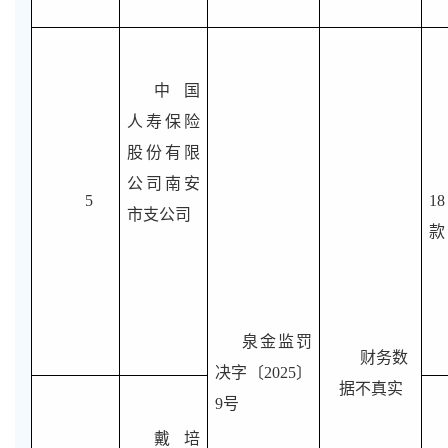
中国
人寿保险
股份有限
公司南安
5
1
市支公司
款
泉金监罚
财务数
决字〔2025〕
据不真实
9号
戴培