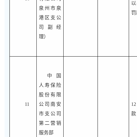
以
泉州市泉
罚
港区支公
司副经
理）
中国
人寿保险
股份有限
11
公司南安
1
市支公司
款
第二营销
服务部