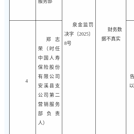
服务部
泉金监罚
财务数
决字〔2025〕
据不真实
郑志
8号
荣（时任
中国人寿
保险股份
有限公司
4
安溪县支
以
公司第二
营销服务
部负责
人）