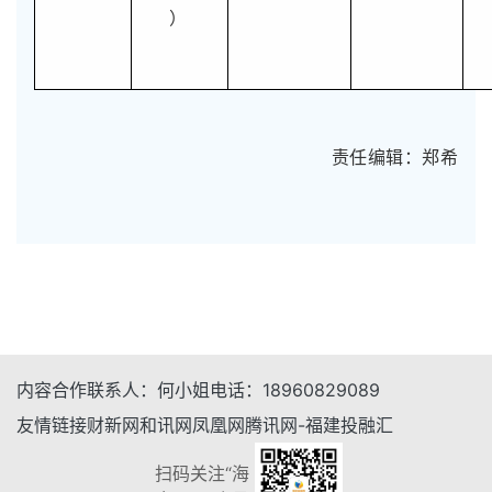
）
责任编辑：郑希
内容合作
联系人：
何小姐
电话：
18960829089
友情链接
财新网
和讯网
凤凰网
腾讯网-福建
投融汇
扫码关注“海