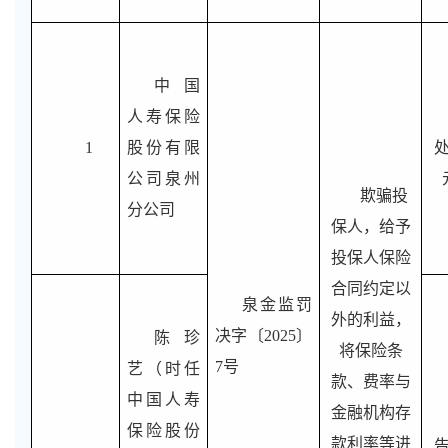
中国
人寿保险
1
股份有限
处
公司泉州
欺骗投
分公司
保人，给予
投保人保险
合同约定以
泉金监罚
外的利益，
决字〔2025〕
陈珍
将保险条
7号
艺（时任
款、费率与
中国人寿
金融机构存
保险股份
款利率等进