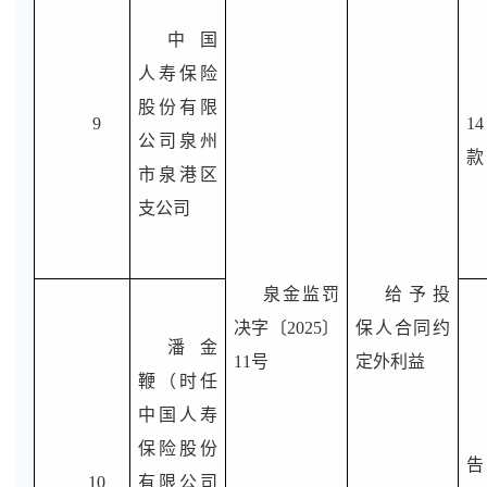
中国
人寿保险
股份有限
9
1
公司泉州
款
市泉港区
支公司
泉金监罚
给予投
决字〔2025〕
保人合同约
潘金
11号
定外利益
鞭（时任
中国人寿
保险股份
告
10
有限公司