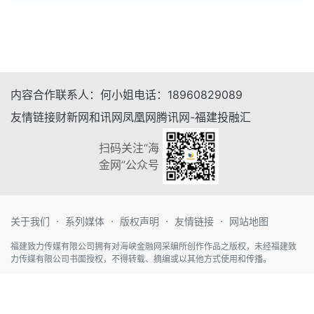
内容合作
联系人：
何小姐
电话：
18960829089
友情链接
财新网
和讯网
凤凰网
腾讯网-福建
投融汇
扫码关注“海
金网”公众号
·
·
·
·
关于我们
系列媒体
版权声明
友情链接
网站地图
福建致力传媒有限公司拥有对海峡金融网采编所创作作品之版权，未经福建致
力传媒有限公司书面授权，不得转载、摘编或以其他方式使用和传播。
闽ICP备13000137号
闽公网安备 35010202000509号