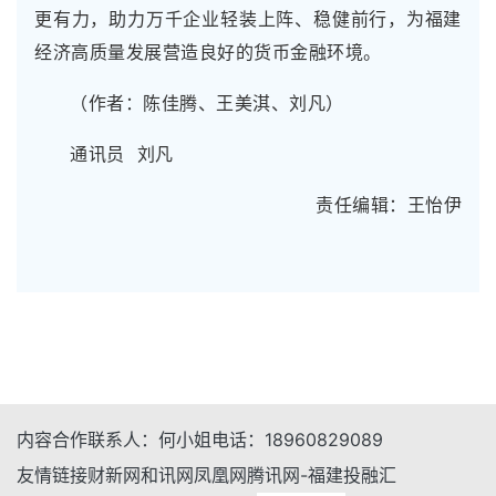
更有力，助力万千企业轻装上阵、稳健前行，为福建
经济高质量发展营造良好的货币金融环境。
（作者：陈佳腾、王美淇、刘凡）
通讯员 刘凡
责任编辑：王怡伊
内容合作
联系人：
何小姐
电话：
18960829089
友情链接
财新网
和讯网
凤凰网
腾讯网-福建
投融汇