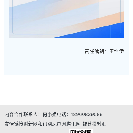
责任编辑：王怡伊
内容合作
联系人：
何小姐
电话：
18960829089
友情链接
财新网
和讯网
凤凰网
腾讯网-福建
投融汇