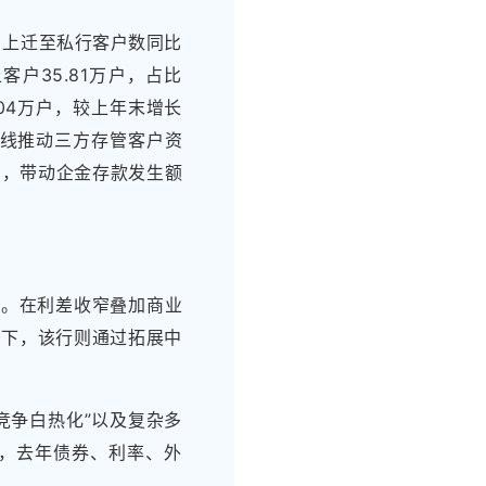
户上迁至私行客户数同比
客户35.81万户，占比
.04万户，较上年末增长
业条线推动三方存管客户资
1%，带动企金存款发生额
3%。在利差收窄叠加商业
景下，该行则通过拓展中
竞争白热化”以及复杂多
，去年债券、利率、外