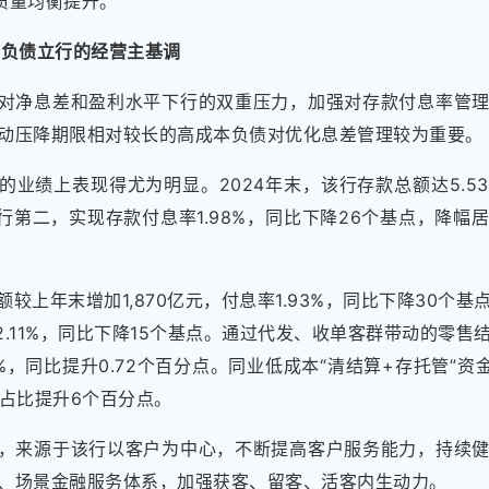
益质量均衡提升。
立负债立行的经营主基调
对净息差和盈利水平下行的双重压力，加强对存款付息率管
动压降期限相对较长的高成本负债对优化息差管理较为重要。
的业绩上表现得尤为明显。2024年末，该行存款总额达5.5
份行第二，实现存款付息率1.98%，同比下降26个基点，降
较上年末增加1,870亿元，付息率1.93%，同比下降30个
率2.11%，同比下降15个基点。通过代发、收单客群带动的零
0%，同比提升0.72个百分点。同业低成本“清结算+存托管”资金
中占比提升6个百分点。
，来源于该行以客户为中心，不断提高客户服务能力，持续
、场景金融服务体系，加强获客、留客、活客内生动力。