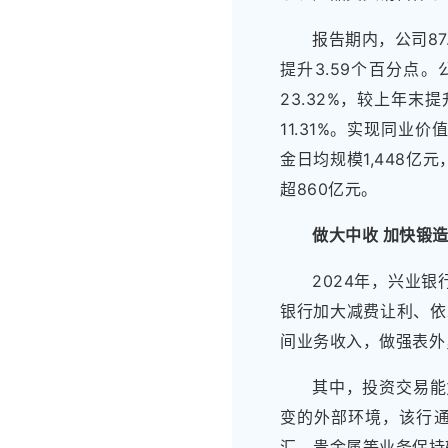
报告期内，公司8
提升3.59个百分点。
23.32%，较上年末
11.31%。实现同业
金日均规模1,448亿
超860亿元。
做大中收 加快锻
2024年，兴业银
银行加大减费让利、依
间业务收入，做强表外
其中，投资交易能
变的外部环境，该行
汇、贵金属等业务保持