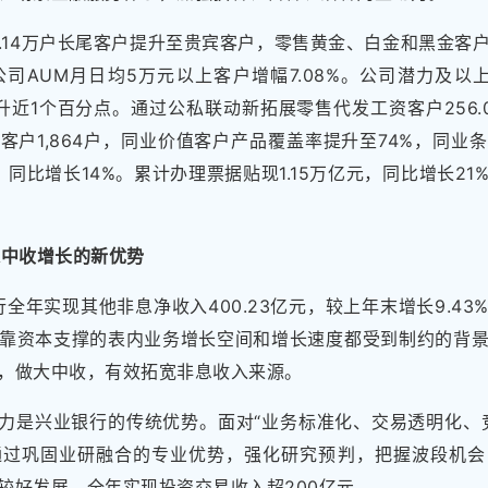
7.14万户长尾客户提升至贵宾客户，零售黄金、白金和黑金客
公司AUM月日均5万元以上客户增幅7.08%。公司潜力及以上
提升近1个百分点。通过公私联动新拓展零售代发工资客户256
价值客户1,864户，同业价值客户产品覆盖率提升至74%，同
元，同比增长14%。累计办理票据贴现1.15万亿元，同比增长2
造中收增长的新优势
行全年实现其他非息净收入400.23亿元，较上年末增长9.4
靠资本支撑的表内业务增长空间和增长速度都受到制约的背
，做大中收，有效拓宽非息收入来源。
力是兴业银行的传统优势。面对“业务标准化、交易透明化、
通过巩固业研融合的专业优势，强化研究预判，把握波段机会
较好发展，全年实现投资交易收入超200亿元。