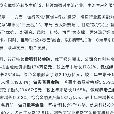
绕实体经济转型主航道，持续加强对主流产业、主流客户的服
据显示，一方面，该行深化“区域+行业”经营，增强行业服务能
章”与擦亮“三张名片”、布局“五大新赛道”、打造“数字兴业
投行”优势，以“研究、风险、科技、协同”为支撑，更好满足经
求。同时，推动“对公+零售”融合，以B端带动C端，C端牵引
展、联动发展、融合发展。
为例，该行持续
做强科技金融
，截至报告期末，公司合作科技金融
科技金融融资余额1.74万亿元，较上年末增长17.82%；
做优绿
增长23.14%。绿色金融融资余额2.19万亿元，较上年末增长1
年末增长19.64%；
做实普惠金融
。普惠小微贷款余额5,559
贷款余额5,394.67亿元，较上年末增长11.55%。
做深养老金
上年末增长12.03%，综合金融资产超1.87万亿元，较上年末增长
业排名靠前。
做好数字金融
。坚持“科技兴行”方略，信息科技投入
7840人，占员工总数13.51%。将数字兴业与数字金融有机