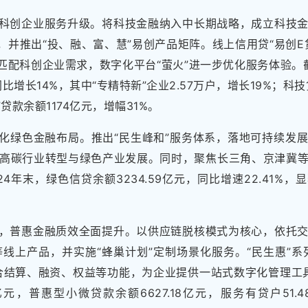
科创企业服务升级。将科技金融纳入中长期战略，成立科技
系，并推出“投、融、富、慧”易创产品矩阵。线上信用贷“易创E
准匹配科创企业需求，数字化平台“萤火”进一步优化服务体验。截
同比增长14%，其中“专精特新”企业2.57万户，增长19%；科
贷款余额1174亿元，增幅31%。
化绿色金融布局。推出“民生峰和”服务体系，落地可持续发
高碳行业转型与绿色产业发展。同时，聚焦长三角、京津冀
24年末，绿色信贷余额3234.59亿元，同比增速22.41%
，普惠金融质效全面提升。以供应链脱核模式为核心，依托
”等线上产品，并实施“蜂巢计划”定制场景化服务。“民生惠”系
整合结算、融资、权益等功能，为企业提供一站式数字化管理工具
2亿元，普惠型小微贷款余额6627.18亿元，服务有贷户51